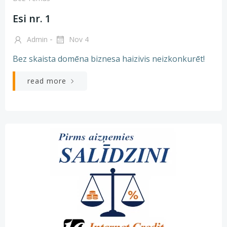
Esi nr. 1
-
Admin
Nov 4
Bez skaista domēna biznesa haizivis neizkonkurēt!
read more