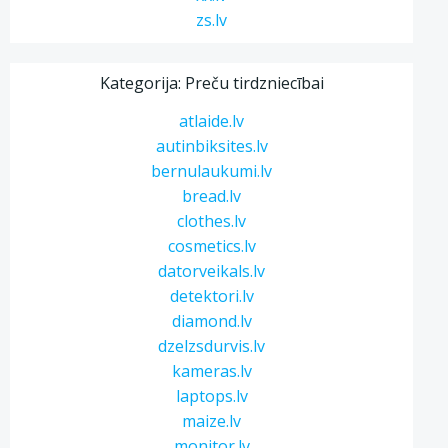
zs.lv
Kategorija: Preču tirdzniecībai
atlaide.lv
autinbiksites.lv
bernulaukumi.lv
bread.lv
clothes.lv
cosmetics.lv
datorveikals.lv
detektori.lv
diamond.lv
dzelzsdurvis.lv
kameras.lv
laptops.lv
maize.lv
monitor.lv