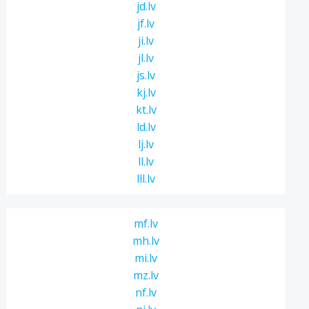
jd.lv
jf.lv
ji.lv
jl.lv
js.lv
kj.lv
kt.lv
ld.lv
lj.lv
ll.lv
lll.lv
mf.lv
mh.lv
mi.lv
mz.lv
nf.lv