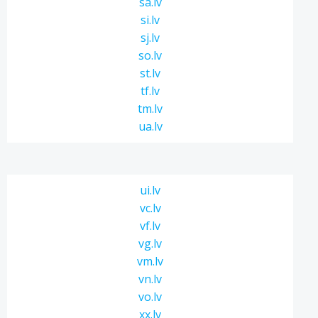
sa.lv
si.lv
sj.lv
so.lv
st.lv
tf.lv
tm.lv
ua.lv
ui.lv
vc.lv
vf.lv
vg.lv
vm.lv
vn.lv
vo.lv
xx.lv