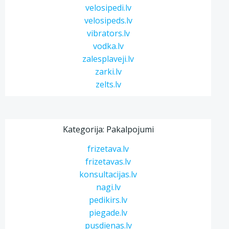
velosipedi.lv
velosipeds.lv
vibrators.lv
vodka.lv
zalesplaveji.lv
zarki.lv
zelts.lv
Kategorija: Pakalpojumi
frizetava.lv
frizetavas.lv
konsultacijas.lv
nagi.lv
pedikirs.lv
piegade.lv
pusdienas.lv