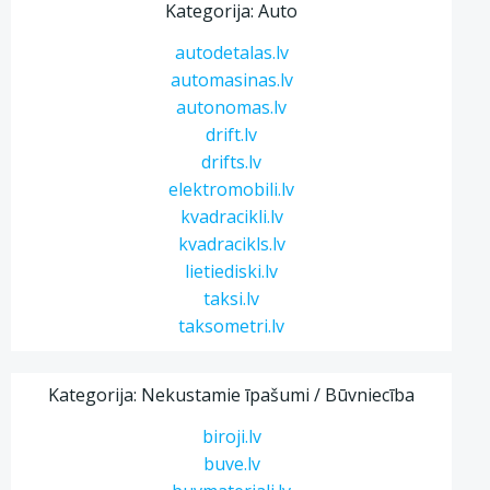
Kategorija: Auto
autodetalas.lv
automasinas.lv
autonomas.lv
drift.lv
drifts.lv
elektromobili.lv
kvadracikli.lv
kvadracikls.lv
lietiediski.lv
taksi.lv
taksometri.lv
Kategorija: Nekustamie īpašumi / Būvniecība
biroji.lv
buve.lv