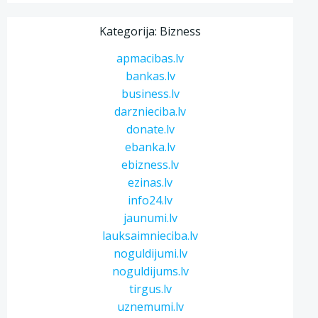
Kategorija: Bizness
apmacibas.lv
bankas.lv
business.lv
darznieciba.lv
donate.lv
ebanka.lv
ebizness.lv
ezinas.lv
info24.lv
jaunumi.lv
lauksaimnieciba.lv
noguldijumi.lv
noguldijums.lv
tirgus.lv
uznemumi.lv