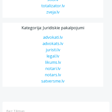
totalizator.lv
zveja.lv
Kategorija: Juridiskie pakalpojumi
advokati.lv
advokats.lv
juristi.lv
legal.lv
likums.lv
notari.lv
notars.lv
satversme.lv
Bez Tēmas