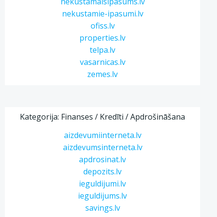
nekustamaisipasums.lv
nekustamie-ipasumi.lv
ofiss.lv
properties.lv
telpa.lv
vasarnicas.lv
zemes.lv
Kategorija: Finanses / Kredīti / Apdrošināšana
aizdevumiinterneta.lv
aizdevumsinterneta.lv
apdrosinat.lv
depozits.lv
ieguldijumi.lv
ieguldijums.lv
savings.lv