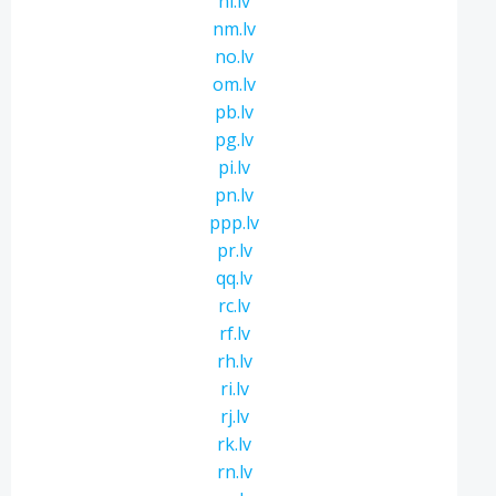
ni.lv
nm.lv
no.lv
om.lv
pb.lv
pg.lv
pi.lv
pn.lv
ppp.lv
pr.lv
qq.lv
rc.lv
rf.lv
rh.lv
ri.lv
rj.lv
rk.lv
rn.lv