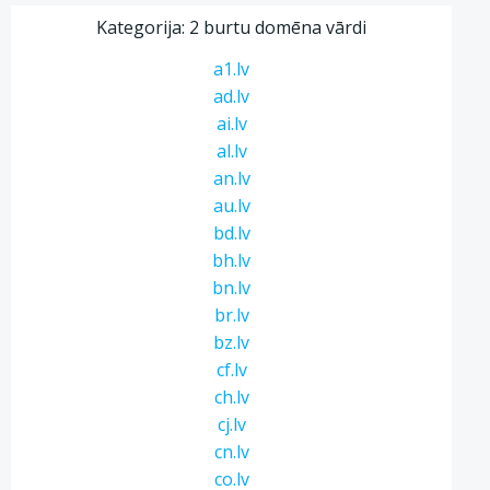
Kategorija: 2 burtu domēna vārdi
a1.lv
ad.lv
ai.lv
al.lv
an.lv
au.lv
bd.lv
bh.lv
bn.lv
br.lv
bz.lv
cf.lv
ch.lv
cj.lv
cn.lv
co.lv