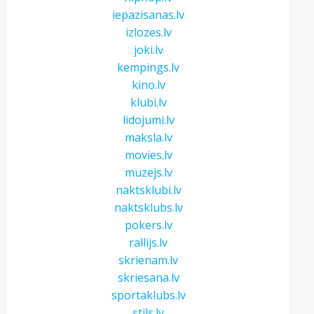
iepazisanas.lv
izlozes.lv
joki.lv
kempings.lv
kino.lv
klubi.lv
lidojumi.lv
maksla.lv
movies.lv
muzejs.lv
naktsklubi.lv
naktsklubs.lv
pokers.lv
rallijs.lv
skrienam.lv
skriesana.lv
sportaklubs.lv
stils.lv