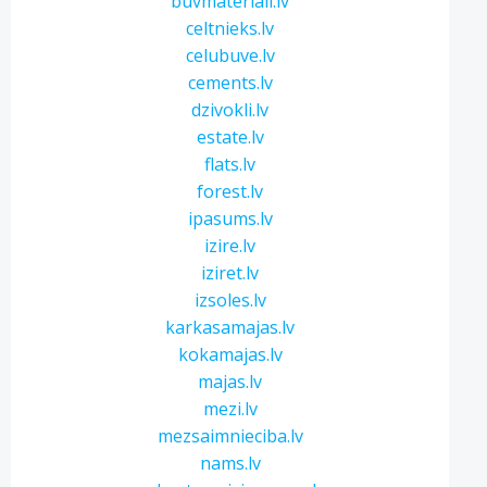
buvmateriali.lv
celtnieks.lv
celubuve.lv
cements.lv
dzivokli.lv
estate.lv
flats.lv
forest.lv
ipasums.lv
izire.lv
iziret.lv
izsoles.lv
karkasamajas.lv
kokamajas.lv
majas.lv
mezi.lv
mezsaimnieciba.lv
nams.lv