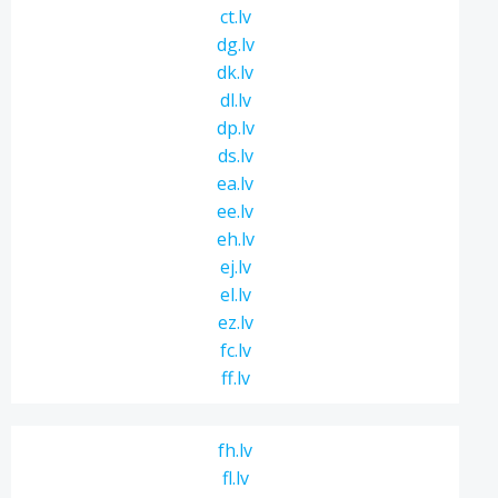
ct.lv
dg.lv
dk.lv
dl.lv
dp.lv
ds.lv
ea.lv
ee.lv
eh.lv
ej.lv
el.lv
ez.lv
fc.lv
ff.lv
fh.lv
fl.lv