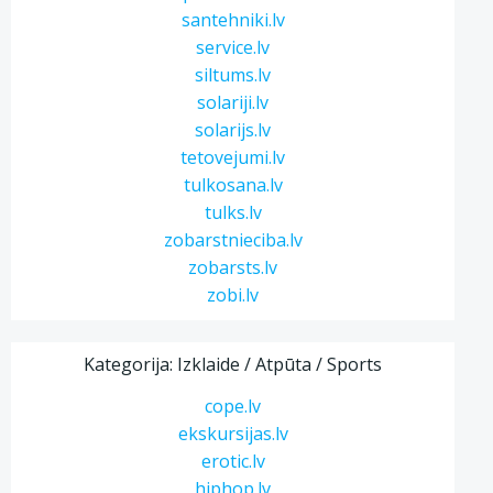
santehniki.lv
service.lv
siltums.lv
solariji.lv
solarijs.lv
tetovejumi.lv
tulkosana.lv
tulks.lv
zobarstnieciba.lv
zobarsts.lv
zobi.lv
Kategorija: Izklaide / Atpūta / Sports
cope.lv
ekskursijas.lv
erotic.lv
hiphop.lv