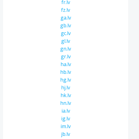
fr.lv
fz.lv
ga.lv
gb.lv
gc.lv
gl.lv
gn.lv
gr.lv
ha.lv
hb.lv
hg.lv
hj.lv
hk.lv
hn.lv
ia.lv
ig.lv
im.lv
jb.lv